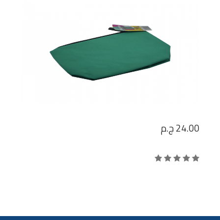
24.00
ج.م