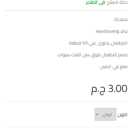
حالة المنتج:
فى المتجر
ممحاة
براند:xiaodouxing
البرطمان يحتوى علي:60 قطعة
صمم للاطفال فوق سن الثلاث سنوات
صنع في الصين
3.00 ج.م
اللون