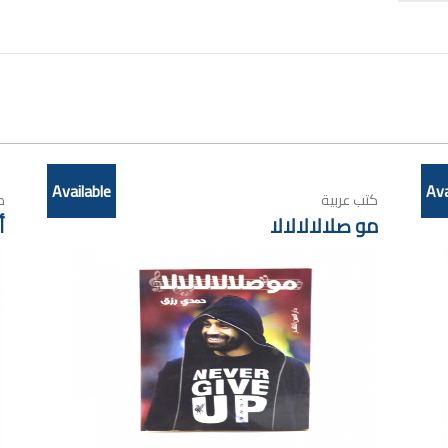
Available
Ava
كتب عربية
ك
مو صلالالالالا
أ