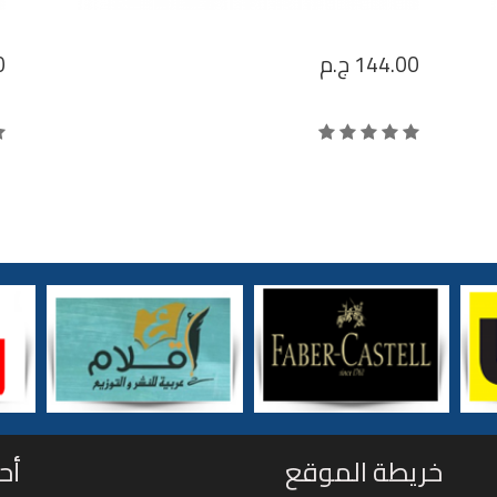
144.00
ج.م
0
خريطة الموقع
أح