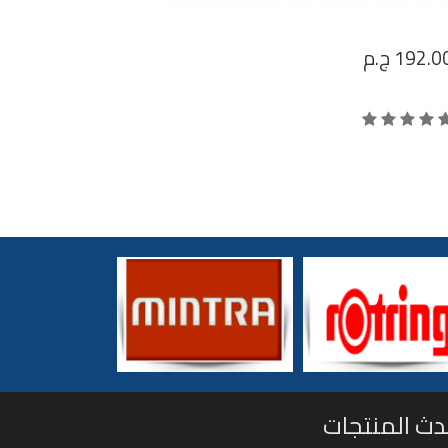
192.0
ج.م
دث المنتجات