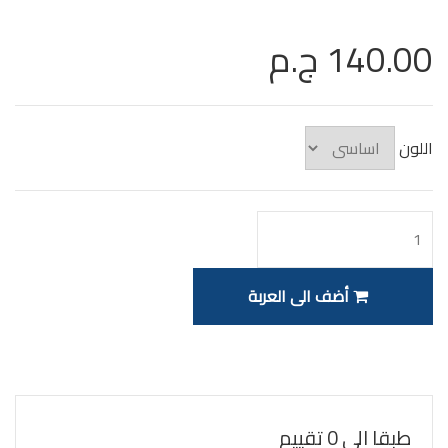
140.00 ج.م
اللون
أضف الى العربة
طبقا الى 0 تقييم