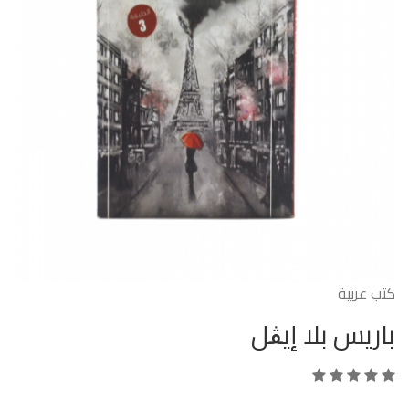
كتب عربية
باريس بلا إيڨل