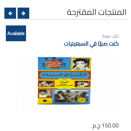
المنتجات المقترحة
Available
كتب عربية
كنت صبيًا في السبعينيات
150.00
ج.م